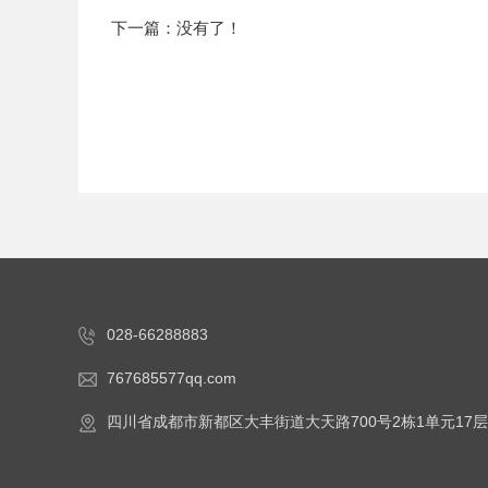
下一篇：没有了！
028-66288883
767685577qq.com
四川省成都市新都区大丰街道大天路700号2栋1单元17层