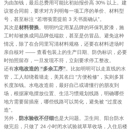
为由加钱，最后总费用可能比初始报价高 30% 以上。建
议签合同前，要求对方列明每一项工序的单价、材料型
号，甚至标注 “若增项需提前 3 天书面确认”。
其次是
材料替换
。明明约定用某品牌的环保乳胶漆，施
工时却被换成同品牌低端款，甚至是仿冒品。避免这种
情况，除了在合同里写清材料规格，还要在材料进场时
亲自核对 —— 查看包装上的生产日期、防伪标识，必要
时拍照留存，一旦发现不符，立刻要求停工整改。
还有
水电改造的 “多余工序”
。比如明明可以走直线的水
管，工人却绕着墙走，美其名曰 “方便检修”，实则多算
长度加钱。水电改造前，最好自己或请懂行的朋友到
场，根据家电摆放位置、生活习惯规划线路，明确哪些
地方需要留插座，哪些线路可以简化，避免被 “过度改
造”。
另外，
防水验收不仔细
也是大问题。卫生间、阳台防水
做完后，只做了 24 小时闭水试验就草草收场，入住后楼