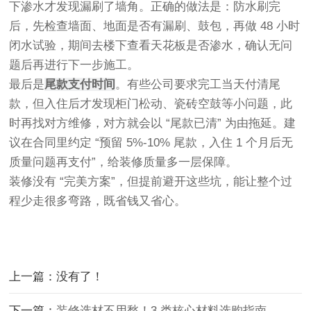
下渗水才发现漏刷了墙角。正确的做法是：防水刷完
后，先检查墙面、地面是否有漏刷、鼓包，再做 48 小时
闭水试验，期间去楼下查看天花板是否渗水，确认无问
题后再进行下一步施工。
最后是
尾款支付时间
。有些公司要求完工当天付清尾
款，但入住后才发现柜门松动、瓷砖空鼓等小问题，此
时再找对方维修，对方就会以 “尾款已清” 为由拖延。建
议在合同里约定 “预留 5%-10% 尾款，入住 1 个月后无
质量问题再支付”，给装修质量多一层保障。
装修没有 “完美方案”，但提前避开这些坑，能让整个过
程少走很多弯路，既省钱又省心。
上一篇：没有了！
下一篇：
装修选材不用愁！3 类核心材料选购指南，小白也能看懂